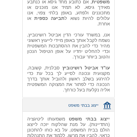
משפטית
, אם כתובע מחד גיסא או כנתבע
מאידך גיסא. לא תמיד אנו מוכנים או
מתכוננים ולפתע, באופן בלתי צפוי, אנו
עלולים להיות נשוא ל
תביעה כספית
או
אחרת.
אנו, במשרד עורכי הדין אביטל רושינוביץ,
נשמח לקבל אותך באופן מיידי לייעוץ ראשוני
מהיר כדי להבין את ההסתבכות המשפטית
וכדי להחליט יחדיו על אופן הטיפול הנכון
והטוב ביותר עבורך.
עו"ד אביטל רושינוביץ
סבלנית, קשובה,
מקצועית ונכונה לסייע לך בכל עת כדי
להירגע בשלב ראשון ולהוביל אותך בדרך
הנכונה כדי לפתור את המצוקה המשפטית
אליה נקלעת בעל כורחך.
ייצוג בבתי משפט
משמעותו ליטיגציה
(התדיינות). על מנת שהלקוח יזכה לייצוג
הולם בבית המשפט, על בא כוחו להתכונן
כראוי, להבין את מרשו, ללמוד את התנהלות