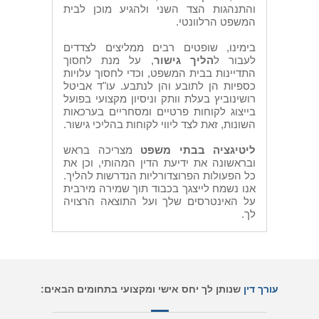
והתנהגות הצד השני ולהגיע מוכן לבית
המשפט הרלוונטי.
בימינו, שופטים רבים ממליצים לצדדים
לעבור ל
הליך גישור
, על מנת לחסוך
התדיינות בבית המשפט, וכדי לחסוך עלויות
כספיות הן לתובע והן לנתבע. עו"ד אביטל
רושינוביץ בעלת וותק וניסיון מקצועי בפועל
בייצוג לקוחות פרטיים ומסחריים בערכאות
השונות, זאת לצד ליווי לקוחות בהליכי גישור.
ליטיגציה בבתי משפט
מצריכה בראש
ובראשונה את ידיעת הדין המהותי, וכן את
כל הפעולות הפרוצדורליות הנדרשות להליך.
אנו נשמח לייצגך בכבוד תוך שמירה מירבית
על האינטרסים שלך ועל התוצאה הרצויה
לך.
עורך דין
שנותן לך יחס אישי ומקצועי בתחומים הבאים: