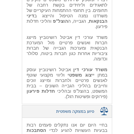
לתאגידים וליחידים בקשת רחבה של
תחומים. בין תחומי ההתמחות העיקריים של
משרדנו נמנה הטיפול והייצוג ב
דיני
הבנקאות
, הגבייה, ה
הוצל"פ
והליכי חדלות
פירעון.
משרד עורכי דין אביטל רושינוביץ מייצג
חברות ואנשים פרטיים מול המערכת
הבנקאית ומערכות הגבייה של חברות
ציבוריות אחרות כגון חברות ביטוח, סלולר
וכדומה.
משרד עורכי דין
אביטל רושינוביץ עוסק
במתן
ייצוג משפטי
וליווי מקצועי שוטף
לאנשים פרטיים ולחברות ומייצג זוכים
וחייבים בהליכי הגבייה השונים – בבית
המשפט, בהוצל"פ ובהליכי
חדלות פירעון
(פירוקים ופשיטות רגל).
בחיי היום יום אנו נתקלים פעמים רבות
בבעיות העשויות להגיע לכדי
הסתבכות